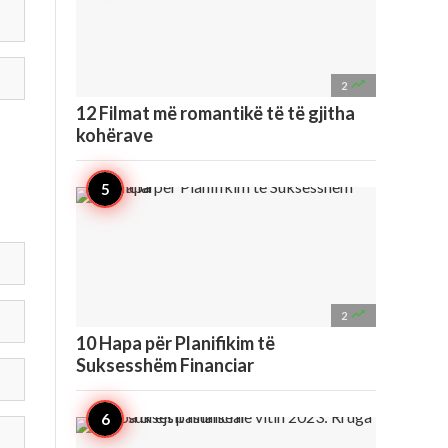

2
12 Filmat më romantikë të të gjitha
kohërave

2
10 Hapa për Planifikim të
Suksesshëm Financiar