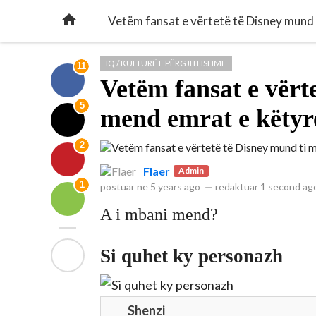

Vetëm fansat e vërtetë të Disney mund 
IQ / KULTURË E PËRGJITHSHME
11
Vetëm fansat e vërt
5
mend emrat e këtyre
2
Flaer
Admin
1
postuar ne
5 years ago
—
redaktuar
1 second ag
A i mbani mend?
Si quhet ky personazh
Shenzi