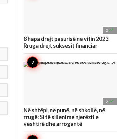

2
8 hapa drejt pasurisë në vitin 2023:
Rruga drejt suksesit financiar

2
Në shtëpi, në punë, në shkollë, në
rrugë: Si të silleni me njerëzit e
vështirë dhe arrogantë