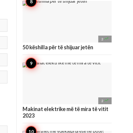

2
50 këshilla për të shijuar jetën

2
Makinat elektrike më të mira të vitit
2023