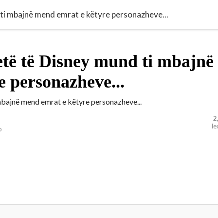
ti mbajnë mend emrat e këtyre personazheve...
etë të Disney mund ti mbajnë
 personazheve...
2
le
o