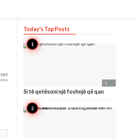
Today's Top
Posts
,089
xime

2
Si të qetësoni një foshnjë që qan