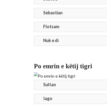
Sebastian
Flotsam
Nuk e di
Po emrin e këtij tigri
Sultan
Iago