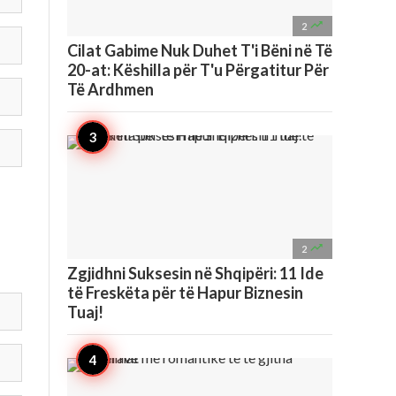

2
Cilat Gabime Nuk Duhet T'i Bëni në Të
20-at: Këshilla për T'u Përgatitur Për
Të Ardhmen

2
Zgjidhni Suksesin në Shqipëri: 11 Ide
të Freskëta për të Hapur Biznesin
Tuaj!