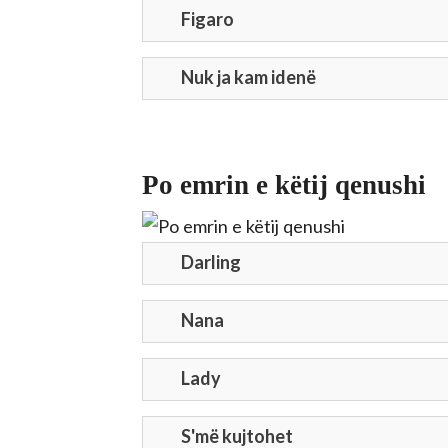
Figaro
Nuk ja kam idenë
Po emrin e këtij qenushi
Darling
Nana
Lady
S'më kujtohet