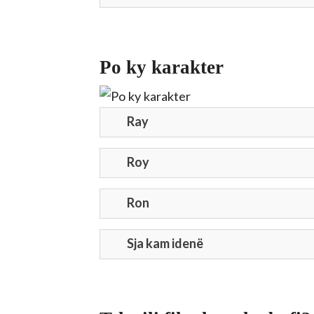
Po ky karakter
Ray
Roy
Ron
Sja kam idenë