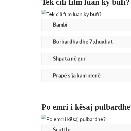
Tek cili film luan ky bufi?
Bambi
Borbardha dhe 7 xhuxhat
Shpata në gur
Prapë s'ja kam idenë
Po emri i kësaj pulbardhe
Scuttle