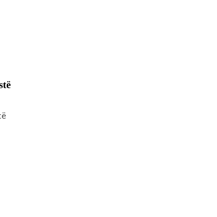
stë
të