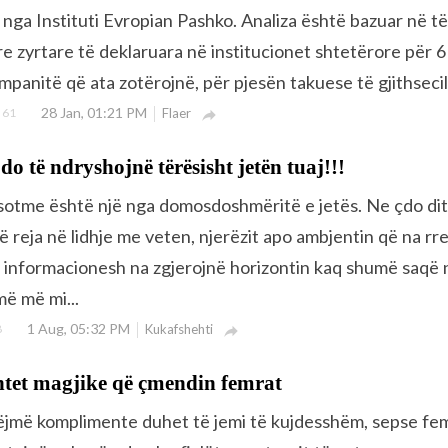
 nga Instituti Evropian Pashko. Analiza është bazuar në të
re zyrtare të deklaruara në institucionet shtetërore për 
mpanitë që ata zotërojnë, për pjesën takuese të gjithsecili
28 Jan, 01:21 PM
61
Flaer

do të ndryshojnë tërësisht jetën tuaj!!!
 sotme është një nga domosdoshmëritë e jetës. Ne çdo di
 reja në lidhje me veten, njerëzit apo ambjentin që na rr
loj informacionesh na zgjerojnë horizontin kaq shumë saqë 
më më mi...
1 Aug, 05:32 PM
8
Kukafshehti

tet magjike që çmendin femrat
ëjmë komplimente duhet të jemi të kujdesshëm, sepse fe