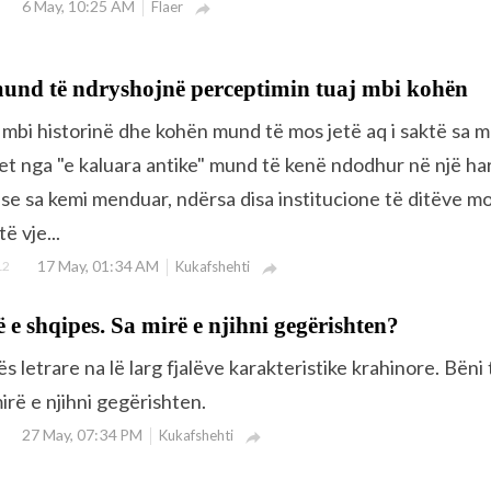
6 May, 10:25 AM
Flaer

mund të ndryshojnë perceptimin tuaj mbi kohën
 mbi historinë dhe kohën mund të mos jetë aq i saktë sa 
jet nga "e kaluara antike" mund të kenë ndodhur në një ha
 se sa kemi menduar, ndërsa disa institucione të ditëve 
ë vje...
17 May, 01:34 AM
12
Kukafshehti

ë e shqipes. Sa mirë e njihni gegërishten?
ës letrare na lë larg fjalëve karakteristike krahinore. Bëni 
irë e njihni gegërishten.
27 May, 07:34 PM
Kukafshehti
