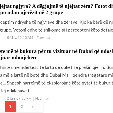
jëjtat ngjyra? A dëgjojmë të njëjtat zëra? Fotot d
 po ndan njerëzit në 2 grupe
ceptim ndryshe të ngjyrave dhe zërave. Kjo ka bërë që nj
grupe. Votoni edhe të shikojmë si i perceptoni këto detaj
15 May, 12:10 AM
Flaer

ete më të bukura për tu vizituar në Dubai që ndos
gjuar ndonjëherë
nitës me ndërtesa të larta që duket se prekin qiellin. Bur
sa më e lartë në botë dhe Dubai Mall, qendra tregëtare m
... Shpesh harrojmë të eksplorojmë këtë qytet të bukur 
tej ndalesave t...
2 Jan, 09:55 PM
5
Flaer

«
1
2
»