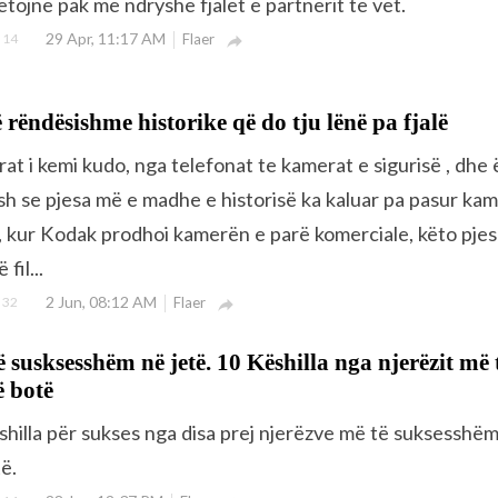
etojnë pak më ndryshe fjalët e partnerit të vet.
29 Apr, 11:17 AM
14
Flaer

ë rëndësishme historike që do tju lënë pa fjalë
at i kemi kudo, nga telefonat te kamerat e sigurisë , dhe
sh se pjesa më e madhe e historisë ka kaluar pa pasur kam
kur Kodak prodhoi ​​kamerën e parë komerciale, këto pjes
fil...
2 Jun, 08:12 AM
32
Flaer

ë susksesshëm në jetë. 10 Këshilla nga njerëzit më 
 botë
shilla për sukses nga disa prej njerëzve më të suksesshë
ë.