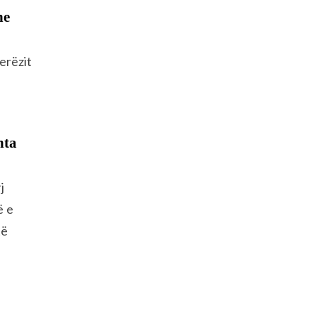
he
erëzit
e
hta
j
ë e
të