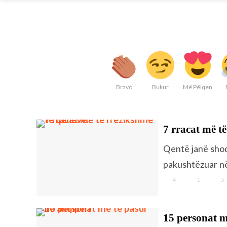
Bravo
Bukur
Më Pëlqen
7 rracat më të
Qentë janë shoqë
pakushtëzuar në
4
1
5
15 personat m