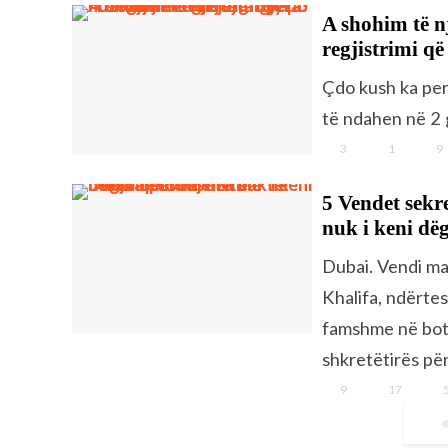
A shohim të n
regjistrimi që
Çdo kush ka per
të ndahen në 2 
3
1
9
5 Vendet sekr
nuk i keni dë
Dubai. Vendi mah
Khalifa, ndërte
famshme në botë
shkretëtirës për
9
17