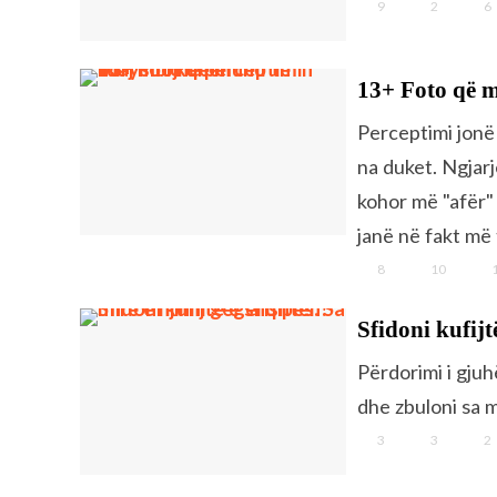
9
2
6
13+ Foto që 
Perceptimi jonë
na duket. Ngjar
kohor më "afër"
janë në fakt më t
8
10
Sfidoni kufijt
Përdorimi i gjuh
dhe zbuloni sa m
3
3
2