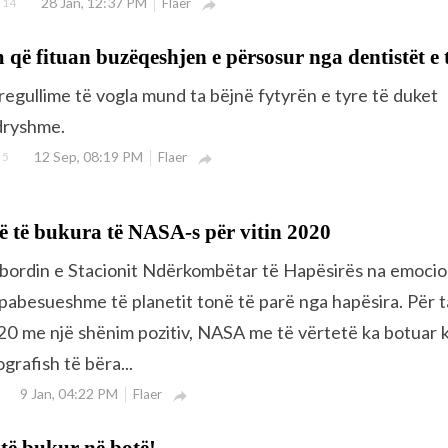
28 Jan, 12:37 PM
14
Flaer

 që fituan buzëqeshjen e përsosur nga dentistët e 
rregullime të vogla mund ta bëjnë fytyrën e tyre të duket
ndryshme.
12 Sep, 08:19 PM
5
Flaer

ë të bukura të NASA-s për vitin 2020
bordin e Stacionit Ndërkombëtar të Hapësirës na emoci
 pabesueshme të planetit tonë të parë nga hapësira. Për t
020 me një shënim pozitiv, NASA me të vërtetë ka botuar 
grafish të bëra...
9 Jan, 04:22 PM
Flaer

 të bukur në botë!