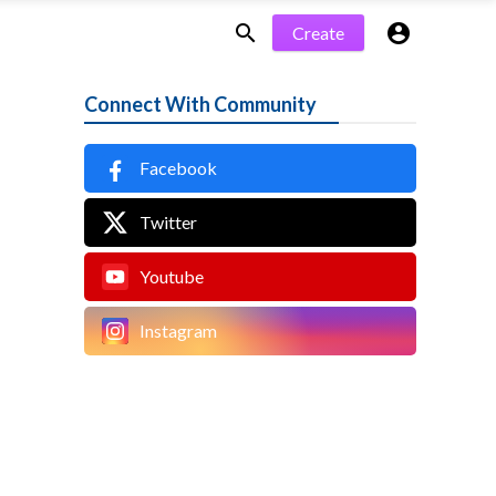


Create
Connect With Community
Facebook
Twitter
Youtube
Instagram