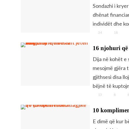
Sondazhi i kryer
dhënat financia
individët dhe ko
34
18
16 njohuri që 
Dija në kohët e
mesojmë gjëra të
rights reserved.
gjithsesi disa l
bëjnë të kuptoj
13
8
10 komplimen
E dimë që kur b