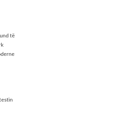
mund të
rk
moderne
testin