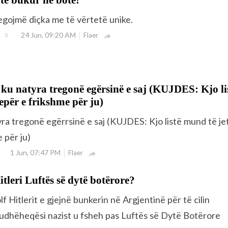
regojmë diçka me të vërtetë unike.
24 Jun, 09:20 AM
8
Flaer

ë ku natyra tregonë egërsinë e saj (KUJDES: Kjo li
epër e frikshme për ju)
yra tregonë egërrsinë e saj (KUJDES: Kjo listë mund të je
 për ju)
1 Jun, 07:47 PM
Flaer

itleri Luftës së dytë botërore?
f Hitlerit e gjejnë bunkerin në Argjentinë për të cilin
udhëheqësi nazist u fsheh pas Luftës së Dytë Botërore