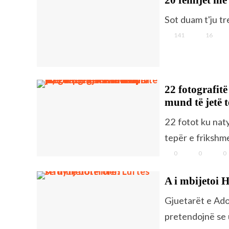
Sot duam t'ju t
141
16
22 fotografit
mund të jetë t
22 fotot ku nat
tepër e frikshme
0
0
0
A i mbijetoi H
Gjuetarët e Adol
pretendojnë se 