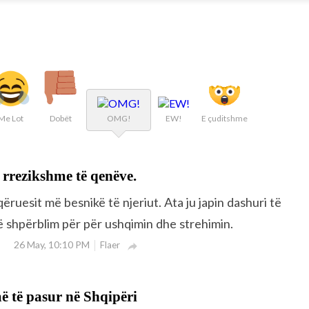
Me Lot
Dobët
OMG!
EW!
E çuditshme
 rrezikshme të qenëve.
ruesit më besnikë të njeriut. Ata ju japin dashuri të
 shpërblim për për ushqimin dhe strehimin.
26 May, 10:10 PM
Flaer

ë të pasur në Shqipëri