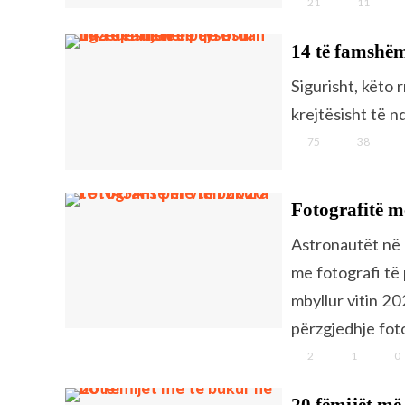
21
11
14 të famshëm
Sigurisht, këto 
krejtësisht të 
75
38
Fotografitë m
Astronautët në 
me fotografi të
mbyllur vitin 2
përzgjedhje foto
2
1
0
20 fëmijët më