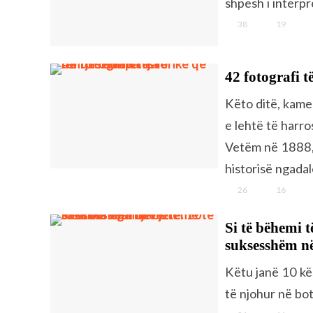
shpesh i interpr
38
19
42 fotografi t
Këto ditë, kamer
e lehtë të harro
Vetëm në 1888, 
historisë ngadalë 
26
16
Si të bëhemi t
suksesshëm në
Këtu janë 10 kë
të njohur në bot