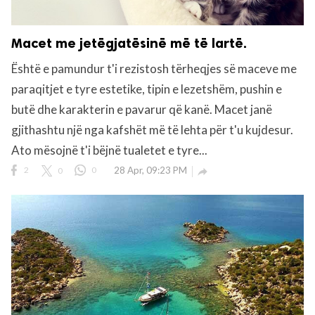
Macet me jetëgjatësinë më të lartë.
Është e pamundur t'i rezistosh tërheqjes së maceve me
paraqitjet e tyre estetike, tipin e lezetshëm, pushin e
butë dhe karakterin e pavarur që kanë. Macet janë
gjithashtu një nga kafshët më të lehta për t'u kujdesur.
Ato mësojnë t'i bëjnë tualetet e tyre...
2
0
0
28 Apr, 09:23 PM
