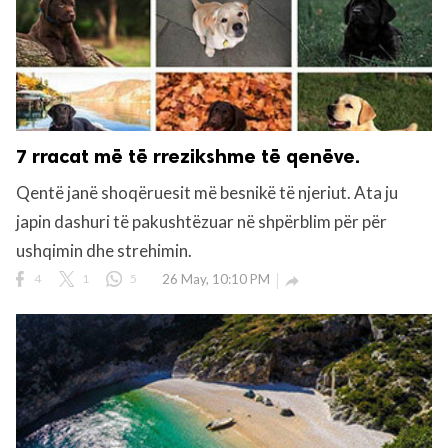
7 rracat më të rrezikshme të qenëve.
Qentë janë shoqëruesit më besnikë të njeriut. Ata ju
japin dashuri të pakushtëzuar në shpërblim për për
ushqimin dhe strehimin.
4
1
5
26 May, 10:10 PM
