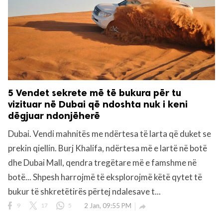
5 Vendet sekrete më të bukura për tu
vizituar në Dubai që ndoshta nuk i keni
dëgjuar ndonjëherë
Dubai. Vendi mahnitës me ndërtesa të larta që duket se
prekin qiellin. Burj Khalifa, ndërtesa më e lartë në botë
dhe Dubai Mall, qendra tregëtare më e famshme në
botë... Shpesh harrojmë të eksplorojmë këtë qytet të
bukur të shkretëtirës përtej ndalesave t...
9
17
5
2 Jan, 09:55 PM
