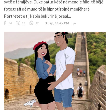
sytë e fëmijëve. Duke patur këtë në mendje filloi të bëjë
fotografi që mund të ju hipnotizojnë menjëherë.
Portretet e tij kapin bukurinë joreal...
74
23
12
3 Sep, 11:42 PM
