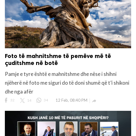
Foto të mahnitshme të pemëve më të
çuditshme në botë
Pamje e tyre është e mahnitshme dhe nëse i shihni
njëherë në foto me siguri do të doni shumë që t’i shikoni
dhe nga afër
32
14
34
12 Feb, 08:40 PM
