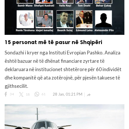
15 personat më të pasur në Shqipëri
Sondazhi i kryer nga Instituti Evropian Pashko. Analiza
është bazuar në të dhënat financiare zyrtare të
deklaruara në institucionet shtetërore për 60 individët
dhe kompanitë që ata zotërojnë, për pjesën takuese të
gjithsecilit.
34
18
61
28 Jan, 01:21 PM
