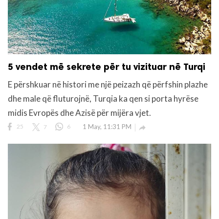
5 vendet më sekrete për tu vizituar në Turqi
E përshkuar në histori me një peizazh që përfshin plazhe
dhe male që fluturojnë, Turqia ka qen si porta hyrëse
midis Evropës dhe Azisë për mijëra vjet.
25
7
6
1 May, 11:31 PM
