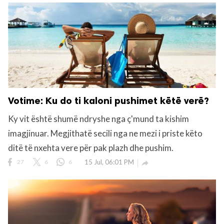
Votime: Ku do ti kaloni pushimet këtë verë?
Ky vit është shumë ndryshe nga ç'mund ta kishim
imagjinuar. Megjithatë secili nga ne mezi i priste këto
ditë të nxehta vere për pak plazh dhe pushim.
27
6
6
15 Jul, 06:01 PM
