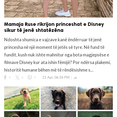
Mamaja Ruse rikrijon princeshat e Disney
sikur të jenë shtatëzëna
Ndoshta shumica e vajzave kanë ëndërruar të jenë
princesha në një moment të jetës së tyre. Në fund të
fundit, kush nuk ishte mahnitur nga bota magjepsëse e
filmave Disney kur ata ishin fëmijë? Por ndërsa plakemi,
historitë humane bëhen më të rëndësishme s...
0
0
0
21 Apr, 06:36 PM
