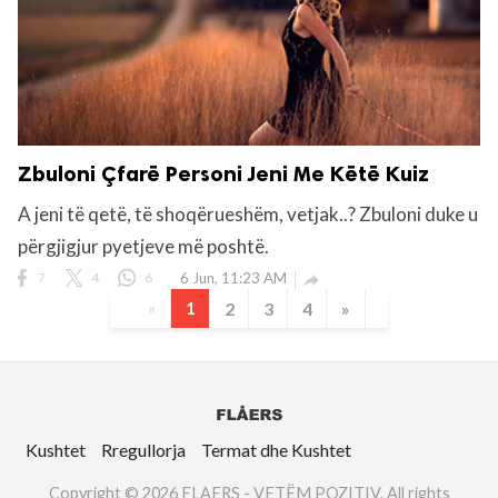
Zbuloni Çfarë Personi Jeni Me Këtë Kuiz
A jeni të qetë, të shoqërueshëm, vetjak..? Zbuloni duke u
përgjigjur pyetjeve më poshtë.
7
4
6
6 Jun, 11:23 AM

«
1
2
3
4
»
Kushtet
Rregullorja
Termat dhe Kushtet
Copyright © 2026 FLAERS - VETËM POZITIV. All rights