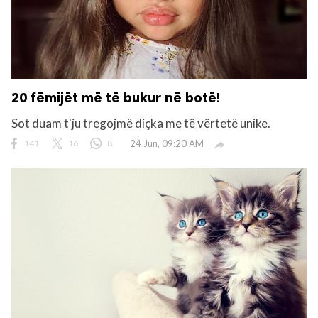
20 fëmijët më të bukur në botë!
Sot duam t'ju tregojmë diçka me të vërtetë unike.
141
16
8
24 Jun, 09:20 AM
