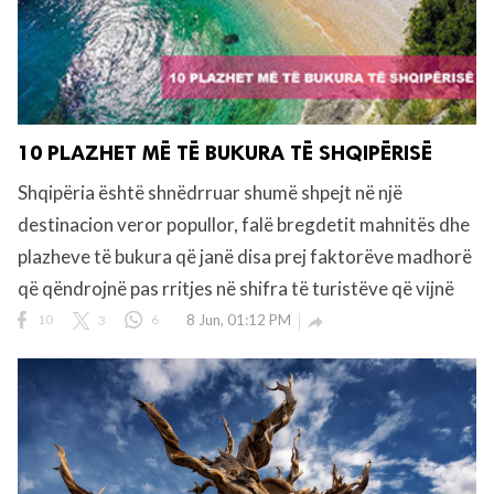
10 PLAZHET MË TË BUKURA TË SHQIPËRISË
Shqipëria është shnëdrruar shumë shpejt në një
destinacion veror popullor, falë bregdetit mahnitës dhe
plazheve të bukura që janë disa prej faktorëve madhorë
që qëndrojnë pas rritjes në shifra të turistëve që vijnë
10
3
6
8 Jun, 01:12 PM
