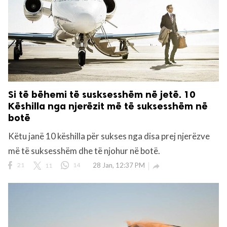
Si të bëhemi të susksesshëm në jetë. 10
Këshilla nga njerëzit më të suksesshëm në
botë
Këtu janë 10 këshilla për sukses nga disa prej njerëzve
më të suksesshëm dhe të njohur në botë.
21
11
14
28 Jan, 12:37 PM
