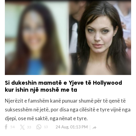
Si dukeshin mamatë e Yjeve të Hollywood
kur ishin një moshë me ta
Njerëzit e famshëm kanë punuar shumë për të qenë të
suksesshëm në jetë, por disa nga cilësitë e tyre vijnë nga
djepi, ose më saktë, nga nënat e tyre.
54
33
13
24 Aug, 01:13 PM
