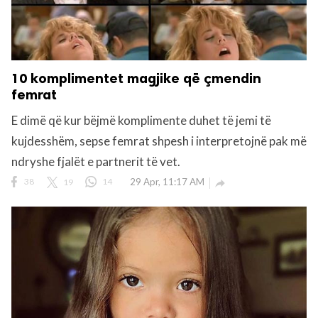
10 komplimentet magjike që çmendin
femrat
E dimë që kur bëjmë komplimente duhet të jemi të
kujdesshëm, sepse femrat shpesh i interpretojnë pak më
ndryshe fjalët e partnerit të vet.
rights reserved.
38
19
14
29 Apr, 11:17 AM
