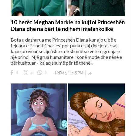
10 herët Meghan Markle na kujtoi Princeshën
Diana dhe na bëri të ndihemi melankolikë
Bota u dashurua me Princeshën Diana kur ajo u bë e
fejuara e Princit Charles, por puna e saj dhe jeta e saj
kanë provuar se ajo ishte më shumë se vetëm gruaja e
një princi. Një grua humanitare, ikonë mode dhe nënë e
përkushtuar - ka aq shumë për të thënë...
8
4
3
19 Dec, 11:15 PM
