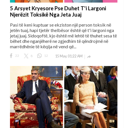
5 Arsyet Kryesore Pse Duhet T'i Largoni
Njerëzit Toksikë Nga Jeta Juaj
Pasi të keni kuptuar se ekziston një person toksik në
jetën tuaj, hapi tjetër thelbësor është që t'i largoni nga
jetaj juaj. Sidoqoftë, kjo është më lehtë të thuhet sesa të
bëhet dhe nganjëherë ne zgjedhim të qëndrojmë në
marrëdhënie të këqija në vend që...
22
8
12
15 May, 01:22 AM
