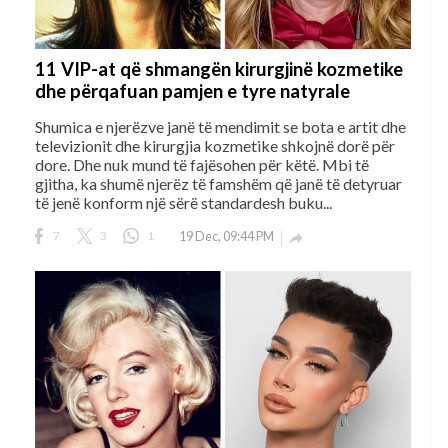
11 VIP-at që shmangën kirurgjinë kozmetike
dhe përqafuan pamjen e tyre natyrale
Shumica e njerëzve janë të mendimit se bota e artit dhe
televizionit dhe kirurgjia kozmetike shkojnë dorë për
dore. Dhe nuk mund të fajësohen për këtë. Mbi të
gjitha, ka shumë njerëz të famshëm që janë të detyruar
të jenë konform një sërë standardesh buku...
7
3
1
19 Dec, 09:44 PM
