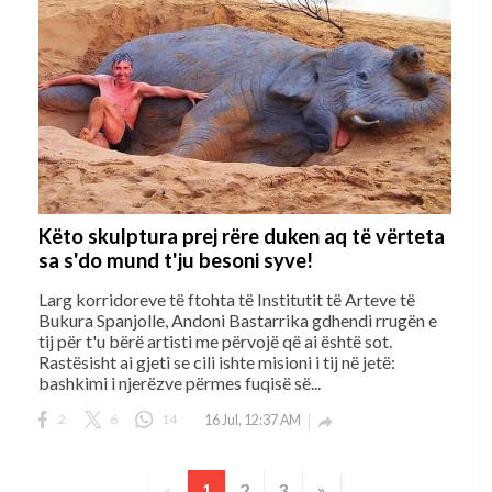
Këto skulptura prej rëre duken aq të vërteta
sa s'do mund t'ju besoni syve!
Larg korridoreve të ftohta të Institutit të Arteve të
Bukura Spanjolle, Andoni Bastarrika gdhendi rrugën e
tij për t'u bërë artisti me përvojë që ai është sot.
Rastësisht ai gjeti se cili ishte misioni i tij në jetë:
bashkimi i njerëzve përmes fuqisë së...
2
6
14
16 Jul, 12:37 AM

2
3
»
«
1