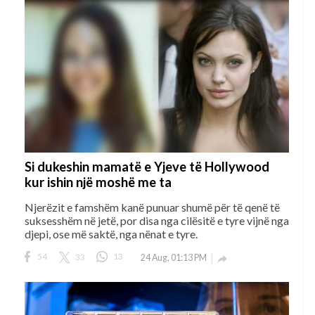
Si dukeshin mamatë e Yjeve të Hollywood
kur ishin një moshë me ta
Njerëzit e famshëm kanë punuar shumë për të qenë të
suksesshëm në jetë, por disa nga cilësitë e tyre vijnë nga
djepi, ose më saktë, nga nënat e tyre.
54
33
13
24 Aug, 01:13 PM
