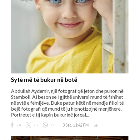
Sytë më të bukur në botë
Abdullah Aydemir, një fotograf që jeton dhe punon në
Stamboll, Ai beson se i gjithë universi mund të fshihet
në sytë e fëmijëve. Duke patur këtë në mendje filloi të
bëjë fotografi që mund të ju hipnotizojnë menjëherë.
Portretet e tij kapin bukurinë joreal...
74
23
12
3 Sep, 11:42 PM
