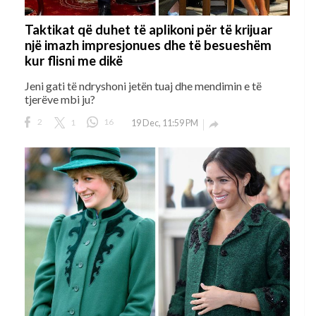
Taktikat që duhet të aplikoni për të krijuar
një imazh impresjonues dhe të besueshëm
kur flisni me dikë
Jeni gati të ndryshoni jetën tuaj dhe mendimin e të
tjerëve mbi ju?
2
1
16
19 Dec, 11:59 PM
