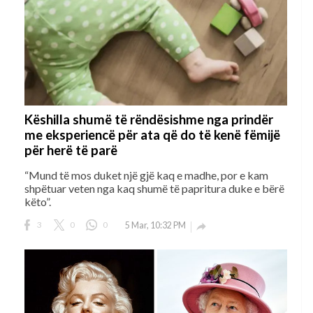
Këshilla shumë të rëndësishme nga prindër
me eksperiencë për ata që do të kenë fëmijë
për herë të parë
“Mund të mos duket një gjë kaq e madhe, por e kam
shpëtuar veten nga kaq shumë të papritura duke e bërë
këto”.
3
0
0
5 Mar, 10:32 PM
