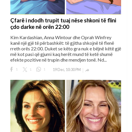
Çfarë i ndodh trupit tuaj nëse shkoni të flini
çdo darke në orën 22:00
Kim Kardashian, Anna Wintour dhe Oprah Winfrey
kanë një gjë të përbashkët: të gjitha shkojnë të flenë
rreth orës 22:00. Duket se këto gra nuk e bëjnë këtë gjë
më kot pasi që gjumi kaq herët mund të ketë shumë
efekte pozitive në trupin dhe mendjen tonë. Nd...
1
1
1
19 Dec, 10:30 PM
