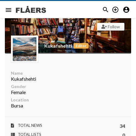



menu
Follow
Kukafshehti
Editor
Name
Kukafshehti
Gender
Female
Location
Bursa
TOTAL NEWS
34
TOTAL LISTS
0