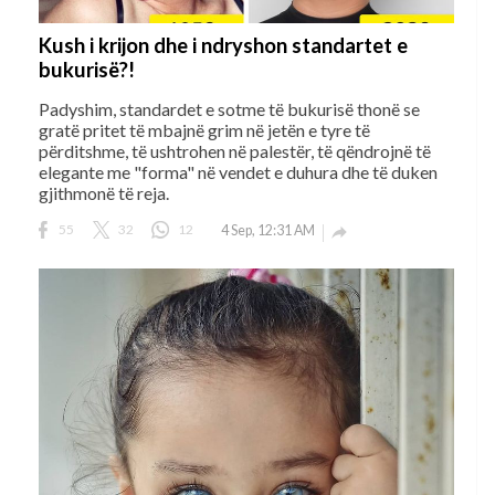
Kush i krijon dhe i ndryshon standartet e
bukurisë?!
Padyshim, standardet e sotme të bukurisë thonë se
gratë pritet të mbajnë grim në jetën e tyre të
përditshme, të ushtrohen në palestër, të qëndrojnë të
elegante me "forma" në vendet e duhura dhe të duken
gjithmonë të reja.
55
32
12
4 Sep, 12:31 AM
