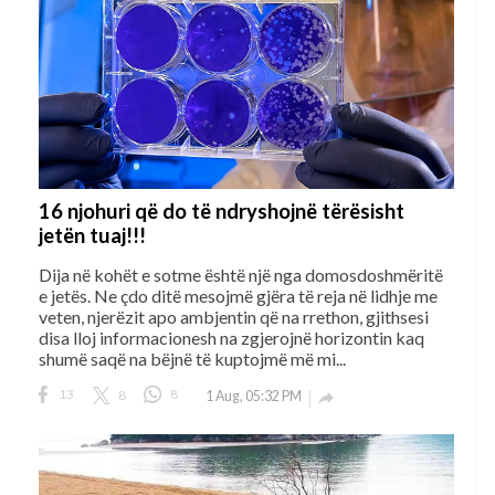
16 njohuri që do të ndryshojnë tërësisht
jetën tuaj!!!
Dija në kohët e sotme është një nga domosdoshmëritë
e jetës. Ne çdo ditë mesojmë gjëra të reja në lidhje me
veten, njerëzit apo ambjentin që na rrethon, gjithsesi
disa lloj informacionesh na zgjerojnë horizontin kaq
shumë saqë na bëjnë të kuptojmë më mi...
13
8
8
1 Aug, 05:32 PM
