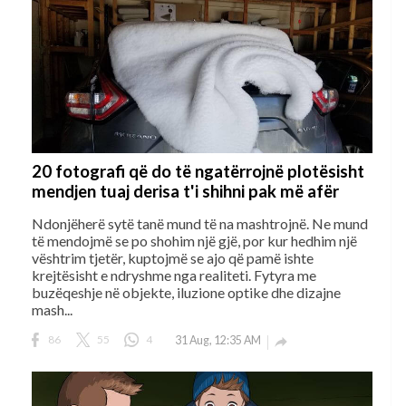
20 fotografi që do të ngatërrojnë plotësisht
mendjen tuaj derisa t'i shihni pak më afër
Ndonjëherë sytë tanë mund të na mashtrojnë. Ne mund
të mendojmë se po shohim një gjë, por kur hedhim një
vështrim tjetër, kuptojmë se ajo që pamë ishte
krejtësisht e ndryshme nga realiteti. Fytyra me
buzëqeshje në objekte, iluzione optike dhe dizajne
mash...
86
55
4
31 Aug, 12:35 AM
