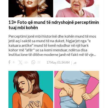
13+ Foto që mund të ndryshojnë perceptimin
tuaj mbi kohën
Perceptimi jonë mbi historinë dhe kohën mund të mos
jetë aq i saktë sa mund të na duket. Ngjarjet nga "e
kaluara antike" mund të kenë ndodhur në një hark
kohor më "afër" se sa kemi menduar, ndërsa disa
institucione të ditëve moderne janë në fakt më të vje...
8
10
12
17 May, 01:34 AM
