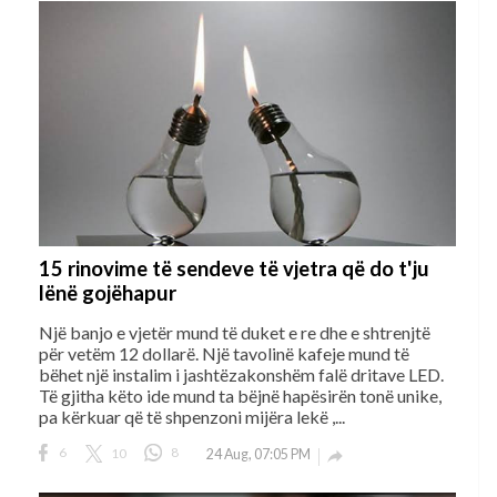
15 rinovime të sendeve të vjetra që do t'ju
lënë gojëhapur
Një banjo e vjetër mund të duket e re dhe e shtrenjtë
për vetëm 12 dollarë. Një tavolinë kafeje mund të
bëhet një instalim i jashtëzakonshëm falë dritave LED.
Të gjitha këto ide mund ta bëjnë hapësirën tonë unike,
pa kërkuar që të shpenzoni mijëra lekë ,...
6
10
8
24 Aug, 07:05 PM
