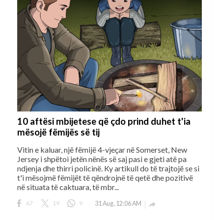
10 aftësi mbijetese që çdo prind duhet t'ia
mësojë fëmijës së tij
Vitin e kaluar, një fëmijë 4-vjeçar në Somerset, New
Jersey i shpëtoi jetën nënës së saj pasi e gjeti atë pa
ndjenja dhe thirri policinë. Ky artikull do të trajtojë se si
t'i mësojmë fëmijët të qëndrojnë të qetë dhe pozitivë
në situata të caktuara, të mbr...
67
19
9
31 Aug, 12:06 AM
