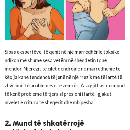
Sipas ekspertëve, të qenit në një marrëdhënie toksike
ndikon më shumë sesa vetëm në shëndetin tonë
mendor. Njerëzit të cilët qëndrojnë në marrëdhënie të
këqija kanë tendencë të jenë në një rrezik më të lartë të
zhvillimit të problemeve të zemrës. Ata gjithashtu mund
të kenë probleme të tjera si presioni i lartë i gjakut,
nivelet e rritura të sheqerit dhe mbipesha.
2. Mund të shkatërrojë