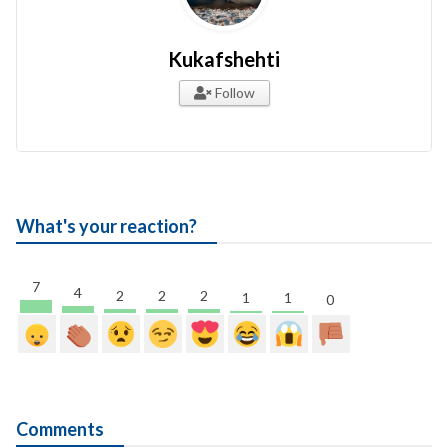
Kukafshehti
Follow
What's your reaction?
7
4
2
2
2
1
1
0
Comments