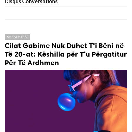
Disqus Conversations
SHËNDETËSI
Cilat Gabime Nuk Duhet T'i Bëni në
Të 20-at: Këshilla për T'u Përgatitur
Për Të Ardhmen