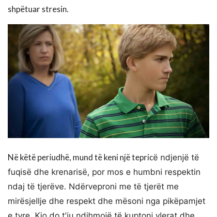
shpëtuar stresin.
Në këtë periudhë, mund të keni një tepric
ë
ndjenjë të
fuqisë dhe krenaris
ë
, por mos e humbni respektin
ndaj të tjerëve. Ndërveproni me të tjerët me
mirësjellje dhe respekt dhe mësoni nga pikëpamjet
e tyre. Kjo do t'ju ndihmojë të kuptoni vlerat dhe