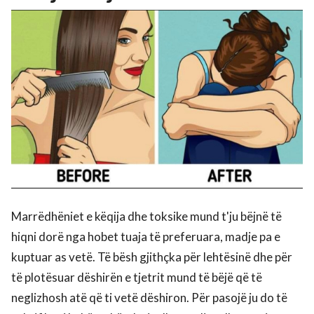
Marrëdhëniet e këqija dhe toksike mund t'ju bëjnë të
hiqni dorë nga hobet tuaja të preferuara, madje pa e
kuptuar as vetë. Të bësh gjithçka për lehtësinë dhe për
të plotësuar dëshirën e tjetrit mund të bëjë që të
neglizhosh atë që ti vetë dëshiron. Për pasojë ju do të