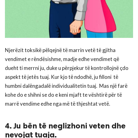
Njerëzit toksikë pëlqejnë të marrin vetë të gjitha
vendimet e rëndësishme, madje edhe vendimet që
dueht ti merrni ju, duke u përpjekur të kontrollojnë çdo
aspekt të jetës tuaj. Kur kjo të ndodhë, ju filloni të
humbni dalëngadalë individualitetin tuaj. Mas një farë
kohe do e shihni se do e keni mjaft te vështirë për të
marrë vendime edhe nga më të thjeshtat vetë.
4. Ju bën të neglizhoni veten dhe
nevojat tuaja.