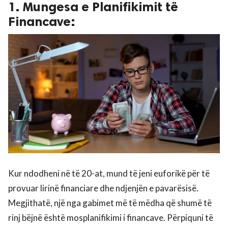
1. Mungesa e Planifikimit të
Financave:
Kur ndodheni në të 20-at, mund të jeni euforikë për të
provuar lirinë financiare dhe ndjenjën e pavarësisë.
Megjithatë, një nga gabimet më të mëdha që shumë të
rinj bëjnë është mosplanifikimi i financave. Përpiquni të