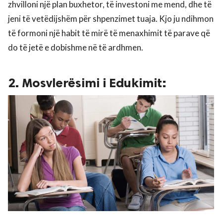
zhvilloni një plan buxhetor, të investoni me mend, dhe të
jeni të vetëdijshëm për shpenzimet tuaja. Kjo ju ndihmon
të formoni një habit të mirë të menaxhimit të parave që
do të jetë e dobishme në të ardhmen.
2. Mosvlerësimi i Edukimit: