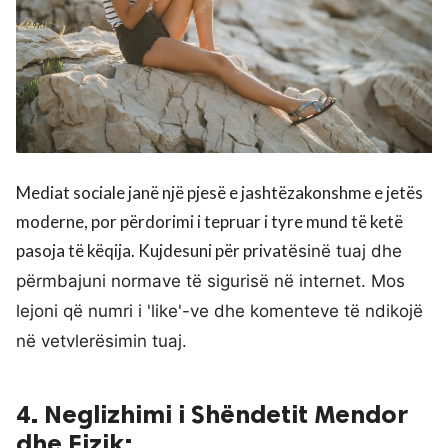
Mediat sociale janë një pjesë e jashtëzakonshme e jetës
moderne, por përdorimi i tepruar i tyre mund të ketë
pasoja të këqija. Kujdesuni për privat
ës
inë tuaj dhe
përmbajuni normave të sigurisë në internet. Mos
lejoni që numri i 'like'-ve dhe komenteve të ndikojë
në vetvlerësimin tuaj.
4. Neglizhimi i Shëndetit Mendor
dhe Fizik: