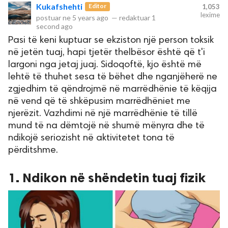
Kukafshehti
Editor
1,053
lexime
postuar ne
5 years ago
—
redaktuar
1
second ago
Pasi të keni kuptuar se ekziston një person toksik
në jetën tuaj, hapi tjetër thelbësor është që t'i
largoni nga jetaj juaj. Sidoqoftë, kjo është më
lehtë të thuhet sesa të bëhet dhe nganjëherë ne
zgjedhim të qëndrojmë në marrëdhënie të këqija
në vend që të shkëpusim marrëdhëniet me
njerëzit. Vazhdimi në një marrëdhënie të tillë
rights reserved.
mund të na dëmtojë në shumë mënyra dhe të
ndikojë seriozisht në aktivitetet tona të
përditshme.
1. Ndikon në shëndetin tuaj fizik