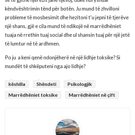
këndvështrimin tënd për botën. Ju mund të zhvilloni
probleme të mosbesimit dhe hezitoni t'u jepni të tjerëve
një shans, gjë e cila mund të ndikojë në marrëdhëniet
tuaja në rrethin tuaj social dhe ul shansin tuaj për një jetë
të lumtur në të ardhmen.
Po ju a keni qenë ndonjëherë në një lidhje toksike? Si
mundët të shkëputeni nga ajo lidhje?
këshilla
Shëndeti
Psikologjik
Marrëdhëniet toksike
Marrëdhëniet në çift