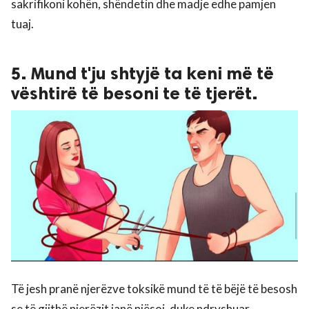
sakrifikoni kohën, shëndetin dhe madje edhe pamjen
tuaj.
5. Mund t'ju shtyjë ta keni më të
vështirë të besoni te të tjerët.
Të jesh pranë njerëzve toksikë mund të të bëjë të besosh
se të gjithë njerëzit janë njësoj, duke ndryshuar