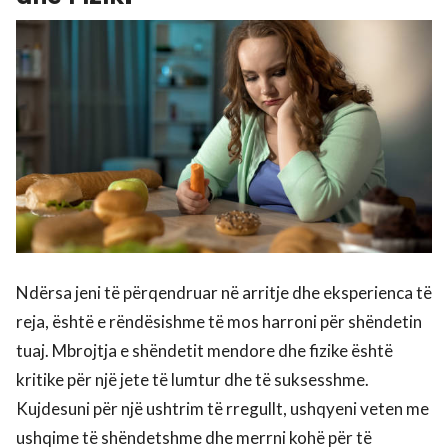
Ndërsa jeni të përqendruar në arritje dhe eksperienca të
reja, është e rëndësishme të mos harroni për shëndetin
tuaj. Mbrojtja e shëndetit mendore dhe fizike është
kritike për një jete të lumtur dhe të suksesshme.
Kujdesuni për një ushtrim të rregullt, ushqyeni veten me
ushqime të shëndetshme dhe merrni kohë për të