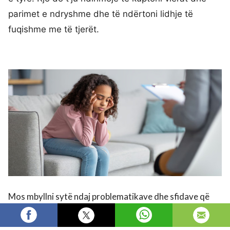
parimet e ndryshme dhe të ndërtoni lidhje të
fuqishme me të tjerët.
Mos mbyllni sytë ndaj problematikave dhe sfidave që
hasni. Është e rëndësishme të flisni dhe të kërkoni
ndihmë kur keni nevojë. Ndani sfidat dhe ankthet tuaja