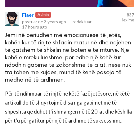
Flaer
Admin
837
lexime
postuar ne
3 years ago
—
redaktuar
17 hours ago
Jemi në periudhën më emocionuese të jetës,
kohën kur të rinjtë shfaqin maturinë dhe ndjehen
të gatshëm të shkelin në botën e të rriturve. Një
kohë e mrekullueshme, por edhe një kohë kur
ndodhin gabime të zakonshme të cilat, nëse nuk
trajtohen me kujdes, mund të kenë pasoja të
mëdha në të ardhmen.
Për të ndihmuar të rinjtë në këtë fazë jetësore, në këtë
artikull do të shqyrtojmë disa nga gabimet më të
shpeshta që duhet t'i shmangen në të 20-at dhe këshilla
për t'u përgatitur për një të ardhme të suksesshme.