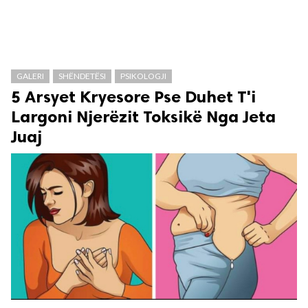
GALERI
SHËNDETËSI
PSIKOLOGJI
5 Arsyet Kryesore Pse Duhet T'i
Largoni Njerëzit Toksikë Nga Jeta
Juaj