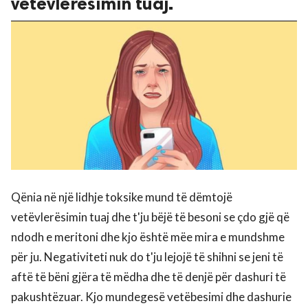
vetëvlerësimin tuaj.
Qënia në një lidhje toksike mund të dëmtojë
vetëvlerësimin tuaj dhe t'ju bëjë të besoni se çdo gjë që
ndodh e meritoni dhe kjo është mëe mira e mundshme
për ju. Negativiteti nuk do t'ju lejojë të shihni se jeni të
aftë të bëni gjëra të mëdha dhe të denjë për dashuri të
pakushtëzuar. Kjo mundegesë vetëbesimi dhe dashurie