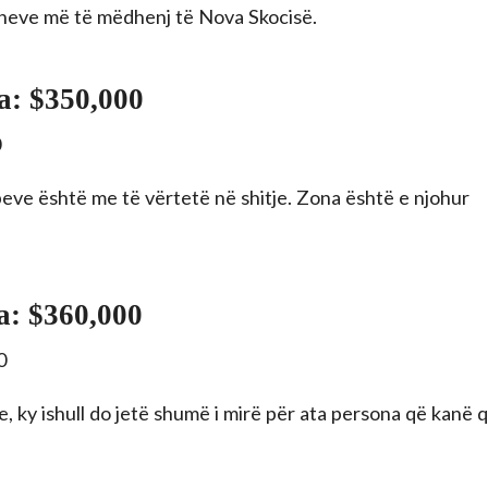
iqeneve më të mëdhenj të Nova Skocisë.
ua: $350,000
aibeve është me të vërtetë në shitje. Zona është e njohur
a: $360,000
e, ky ishull do jetë shumë i mirë për ata persona që kanë 