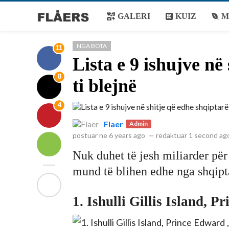
GALERI
KUIZ
M
NGA BOTA
11
Lista e 9 ishujve në
8
ti blejnë
4
Flaer
Admin
postuar ne
6 years ago
—
redaktuar
1 second ag
Nuk duhet të jesh miliarder për t
mund të blihen edhe nga shqipta
1. Ishulli Gillis Island, 