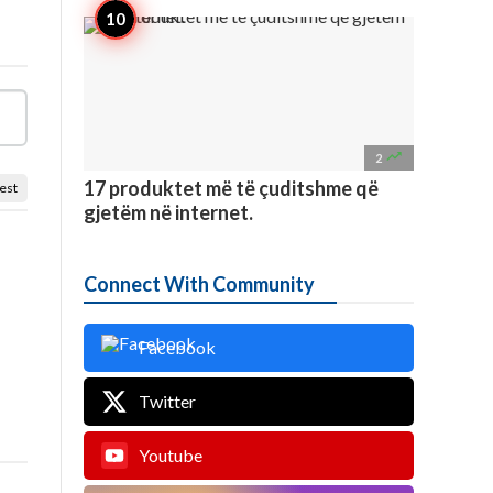

2
17 produktet më të çuditshme që
est
gjetëm në internet.
Connect With Community
Facebook
Twitter
Youtube