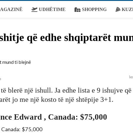
AGAZINË
UDHËTIME
SHOPPING
KUZ
 shitje që edhe shqiptarët mu
le
o
ë blerë një ishull. Ja edhe lista e 9 ishujve që
rët jo me një kosto të një shtëpije 3+1.
Prince Edward , Canada: $75,000