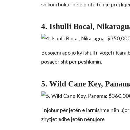
shikoni bukurinë e plotë të një prej l
4. Ishulli Bocal, Nikarag
Besojeni apo jo ky ishull i vogël i Kar
posaçërisht për peshkimin.
5. Wild Cane Key, Panam
I njohur për jetën e larmishme nën ujor
zhytjet edhe jetën nënujore