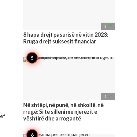

2
8 hapa drejt pasurisë në vitin 2023:
Rruga drejt suksesit financiar

2
Në shtëpi, në punë, në shkollë, në
rrugë: Si të silleni me njerëzit e
qef
vështirë dhe arrogantë