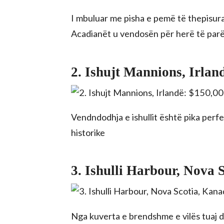
I mbuluar me pisha e pemë të thepisur
Acadianët u vendosën për herë të par
2. Ishujt Mannions, Irlan
rights reserved.
Vendndodhja e ishullit është pika perf
historike
3. Ishulli Harbour, Nova 
Nga kuverta e brendshme e vilës tuaj dh