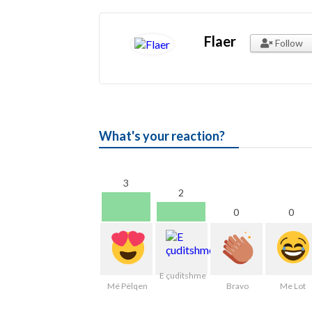
Flaer
Follow
What's your reaction?
3
2
0
0
E çuditshme
Më Pëlqen
Bravo
Me Lot