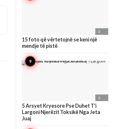

2
15 foto që vërtetojnë se keni një
mendje të pistë

2
5 Arsyet Kryesore Pse Duhet T'i
Largoni Njerëzit Toksikë Nga Jeta
Juaj