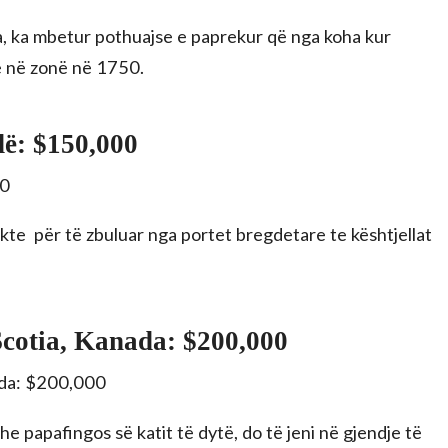
a, ka mbetur pothuajse e paprekur që nga koha kur
ë në zonë në 1750.
dë: $150,000
ekte për të zbuluar nga portet bregdetare te kështjellat
Scotia, Kanada: $200,000
e papafingos së katit të dytë, do të jeni në gjendje të