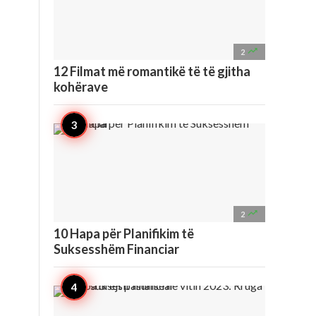

2
12 Filmat më romantikë të të gjitha
kohërave

2
10 Hapa për Planifikim të
Suksesshëm Financiar