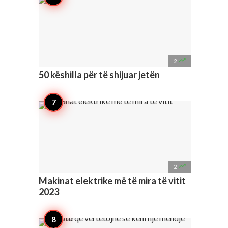

2
50 këshilla për të shijuar jetën

2
Makinat elektrike më të mira të vitit
2023