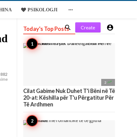

HINA
PSIKOLOGJI


Create
Today's Top
Posts
nd
882
xime

2
Cilat Gabime Nuk Duhet T'i Bëni në Të
20-at: Këshilla për T'u Përgatitur Për
Të Ardhmen