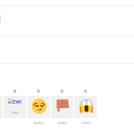
0
0
0
0
EW!
Bukur
Dobët
OMG!